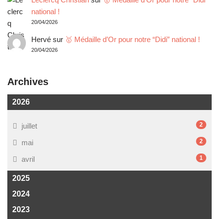
national !
20/04/2026
Hervé
sur
🥇 Médaille d’Or pour notre “Didi” national !
20/04/2026
Archives
2026
2
juillet
2
mai
1
avril
2025
2024
2023