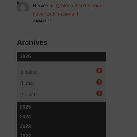
Hervé
sur
🥇 Médaille d’Or pour
notre “Didi” national !
20/04/2026
Archives
2026
2
juillet
2
mai
1
avril
2025
2024
2023
2022