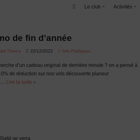
Le club
Activités
Accueil
mo de fin d’année
det Thierry
22/12/2022
Info Publiques
cherche d’un cadeau original de dernière minute ? on a pensé à
-10% de réduction sur nos vols découverte planeur
le…
Lire la suite »
Riebl se verra