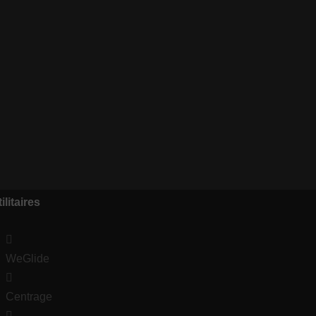
ilitaires
WeGlide
Centrage