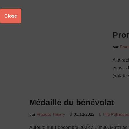
Aller
Close
au
contenu
Pro
par
Frau
A la re
vous : 
(valab
Médaille du bénévolat
par
Fraudet Thierry
01/12/2022
Info Publiques
Aujourd’hui 1 décembre 2022 à 18h30, Matthias 