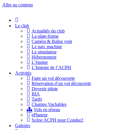
Aller au contenu
Accueil
Le club
Actualités du club
La plate-forme
Caméra & Balise vent
Le parc machine
Le simulateur
Hébergement
L’équipe
L’histoire de l’ACPH
Activités
Faire un vol découverte
Réservation d’un vol découverte
Devenir pilote
BIA
Tarifs
Champs Vachables
Vols en réseau
ePlaneur
Scène ACPH pour Condor2
Galeries