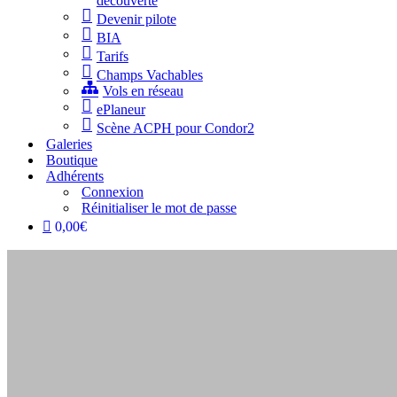
découverte
Devenir pilote
BIA
Tarifs
Champs Vachables
Vols en réseau
ePlaneur
Scène ACPH pour Condor2
Galeries
Boutique
Adhérents
Connexion
Réinitialiser le mot de passe
0,00€