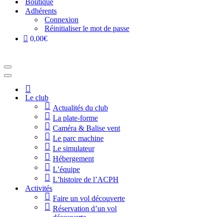
Boutique
Adhérents
Connexion
Réinitialiser le mot de passe
0,00€
Menu
de
Menu
navigation
de
Accueil
navigation
Le club
Actualités du club
La plate-forme
Caméra & Balise vent
Le parc machine
Le simulateur
Hébergement
L’équipe
L’histoire de l’ACPH
Activités
Faire un vol découverte
Réservation d’un vol