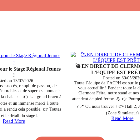
🚀 EN DIRECT DE CLERM
pour le Stage Régional Jeunes
L’ÉQUIPE EST PRÊT
!
Posted on
30/05/202
sted on
13/07/2026
Toute l’équipe de l’ACPH est sur le p
se succès, rempli de passion, de
vous accueillir ! Pendant toute la d
émorables et de superbes moments
Clermont Féira, notre stand et nos
 la chaleur ! ☀️). Un grand bravo à
attendent de pied ferme. 💪 👉 Pourqu
ilotes et un immense merci à toute
? 📍 Où nous trouver ? 👉 Hall 2, 
ui a rendu cela possible. 👉 Toutes
(Zone Simulateur)
 et le détail du stage ici.…
Read More
Read More