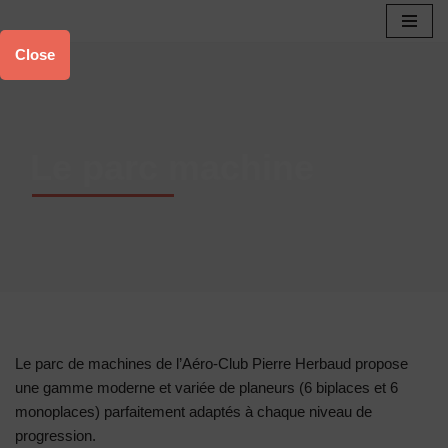
Aller
Close
au
contenu
Le parc machine
Le parc de machines de l’Aéro-Club Pierre Herbaud propose
une gamme moderne et variée de planeurs (6 biplaces et 6
monoplaces) parfaitement adaptés à chaque niveau de
progression.