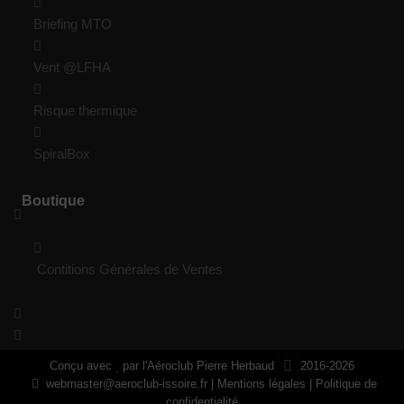
Briefing MTO
Vent @LFHA
Risque thermique
SpiralBox
Boutique
Contitions Générales de Ventes
Conçu avec
par
l'Aéroclub Pierre Herbaud
2016-2026
webmaster@aeroclub-issoire.fr
|
Mentions légales
|
Politique de
confidentialité