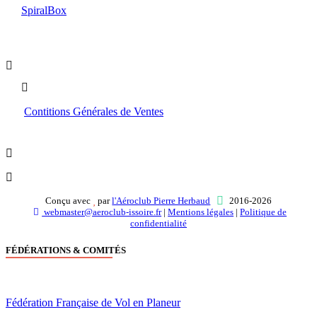
SpiralBox
Boutique
Contitions Générales de Ventes
Conçu avec
par
l'Aéroclub Pierre Herbaud
2016-2026
webmaster@aeroclub-issoire.fr
|
Mentions légales
|
Politique de
confidentialité
FÉDÉRATIONS & COMITÉS
Fédération Française de Vol en Planeur