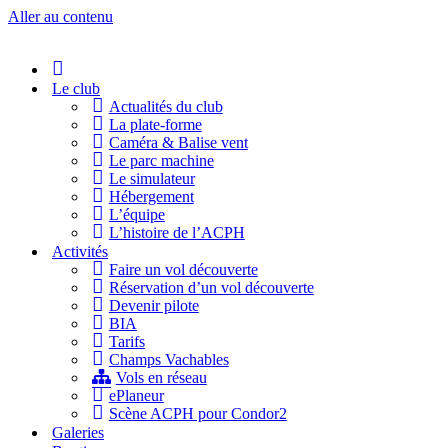
Aller au contenu
Accueil
Le club
Actualités du club
La plate-forme
Caméra & Balise vent
Le parc machine
Le simulateur
Hébergement
L’équipe
L’histoire de l’ACPH
Activités
Faire un vol découverte
Réservation d’un vol découverte
Devenir pilote
BIA
Tarifs
Champs Vachables
Vols en réseau
ePlaneur
Scène ACPH pour Condor2
Galeries