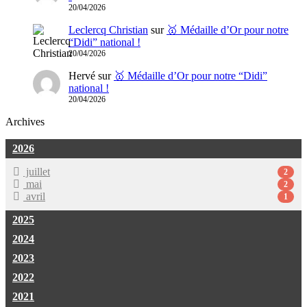
20/04/2026
Leclercq Christian
sur
🥇 Médaille d’Or pour notre
“Didi” national !
20/04/2026
Hervé
sur
🥇 Médaille d’Or pour notre “Didi”
national !
20/04/2026
Archives
2026
juillet
2
mai
2
avril
1
2025
2024
2023
2022
2021