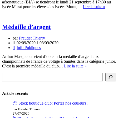
aéronautique (BIA) se tiendront le lundi 21 septembre à 17h30 au
Brevet
lycée Murat pour les élèves des lycées Murat,…
Lire la suite »
d’Initia
Aérona
Médaille d’argent
par
Fraudet Thierry
02/09/2020
08/09/2020
Info Publiques
Arthur Masquelier vient d’obtenir la médaille d’argent aux
championnats de France de voltige à Saintes dans la catégorie junior.
Médaille
C’est la première médaille du club…
Lire la suite »
d’argent
Rechercher
Article récents
📦 Stock boutique club: Portez nos couleurs !
par Fraudet Thierry
27/07/2026