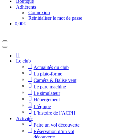
Boutique
Adhérents
Connexion
Réinitialiser le mot de passe
0,00€
Menu
de
Menu
navigation
de
Accueil
navigation
Le club
Actualités du club
La plate-forme
Caméra & Balise vent
Le parc machine
Le simulateur
Hébergement
L’équipe
L’histoire de l’ACPH
Activités
Faire un vol découverte
Réservation d’un vol
découverte