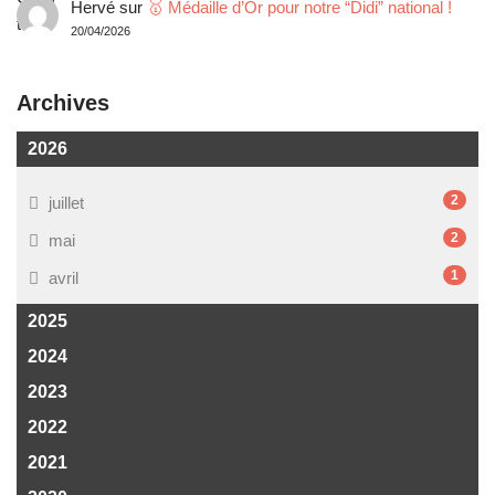
Hervé
sur
🥇 Médaille d’Or pour notre “Didi” national !
20/04/2026
Archives
2026
2
juillet
2
mai
1
avril
2025
2024
2023
2022
2021