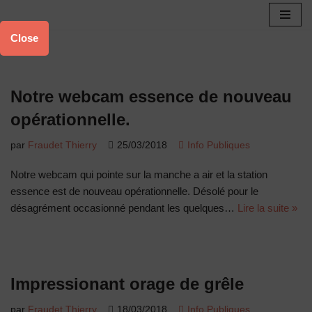
Aller
Close
au
contenu
Notre webcam essence de nouveau
opérationnelle.
par
Fraudet Thierry
25/03/2018
Info Publiques
Notre webcam qui pointe sur la manche a air et la station
essence est de nouveau opérationnelle. Désolé pour le
désagrément occasionné pendant les quelques…
Lire la suite »
Impressionant orage de grêle
par
Fraudet Thierry
18/03/2018
Info Publiques