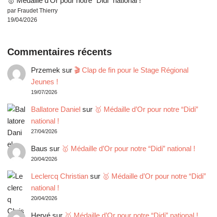
🥇 Médaille d’Or pour notre “Didi” national !
par Fraudet Thierry
19/04/2026
Commentaires récents
Przemek
sur
🎬 Clap de fin pour le Stage Régional
Jeunes !
19/07/2026
Ballatore Daniel
sur
🥇 Médaille d’Or pour notre “Didi”
national !
27/04/2026
Baus
sur
🥇 Médaille d’Or pour notre “Didi” national !
20/04/2026
Leclercq Christian
sur
🥇 Médaille d’Or pour notre “Didi”
national !
20/04/2026
Hervé
sur
🥇 Médaille d’Or pour notre “Didi” national !