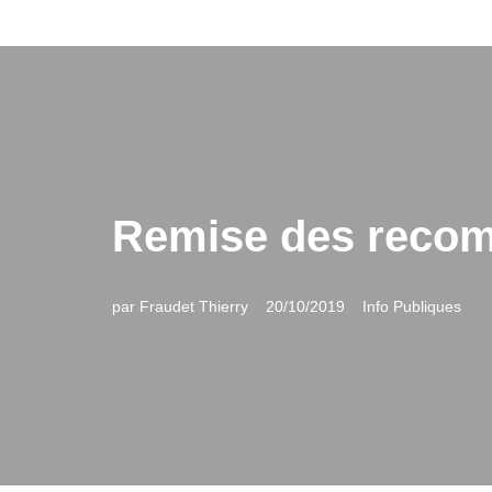
Aller
au
contenu
Remise des reco
par
Fraudet Thierry
20/10/2019
Info Publiques