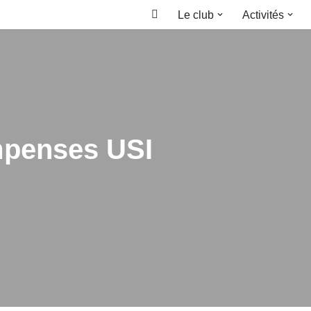
Le club
Activités
Accueil
mpenses USI