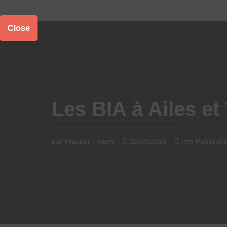
Aller
Close
au
contenu
Les BIA à Ailes et
par
Fraudet Thierry
20/09/2019
Info Publiques