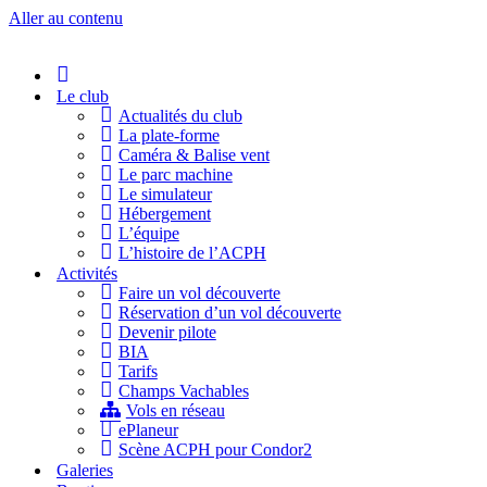
Aller au contenu
Accueil
Le club
Actualités du club
La plate-forme
Caméra & Balise vent
Le parc machine
Le simulateur
Hébergement
L’équipe
L’histoire de l’ACPH
Activités
Faire un vol découverte
Réservation d’un vol découverte
Devenir pilote
BIA
Tarifs
Champs Vachables
Vols en réseau
ePlaneur
Scène ACPH pour Condor2
Galeries