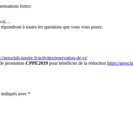
sensations fortes:
 vol,…
 répondront à toutes les questions que vous vous posez.
://aeroclub-issoire.fr/activites/reservation-de-vi/
code promotion
CPPE2019
pour bénéficier de la réduction
https://aerocl
t indiqués avec
*