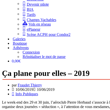
Devenir pilote
BIA
Tarifs
Champs Vachables
Vols en réseau
ePlaneur
Scène ACPH pour Condor2
Galeries
Boutique
Adhérents
Connexion
Réinitialiser le mot de passe
0,00€
Ça plane pour elles – 2019
par
Fraudet Thierry
10/06/2019
10/06/2019
Info Publiques
Le week-end des 29 et 30 juin, l’aéroclub Pierre Herbaud s’associe à 
organise deux journées « séduction », à l’attention de vous mesdames, p