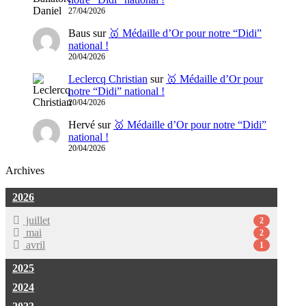
27/04/2026
Baus
sur
🥇 Médaille d’Or pour notre “Didi”
national !
20/04/2026
Leclercq Christian
sur
🥇 Médaille d’Or pour
notre “Didi” national !
20/04/2026
Hervé
sur
🥇 Médaille d’Or pour notre “Didi”
national !
20/04/2026
Archives
2026
juillet
2
mai
2
avril
1
2025
2024