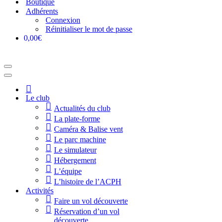
Boutique
Adhérents
Connexion
Réinitialiser le mot de passe
0,00€
Menu
de
Menu
navigation
de
Accueil
navigation
Le club
Actualités du club
La plate-forme
Caméra & Balise vent
Le parc machine
Le simulateur
Hébergement
L’équipe
L’histoire de l’ACPH
Activités
Faire un vol découverte
Réservation d’un vol
découverte