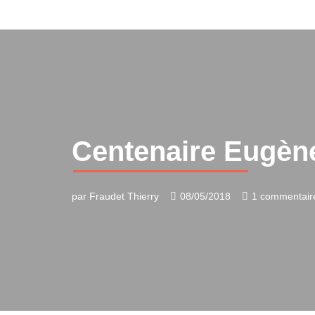
Aller
au
contenu
Centenaire Eugène
par
Fraudet Thierry
08/05/2018
1 commentair