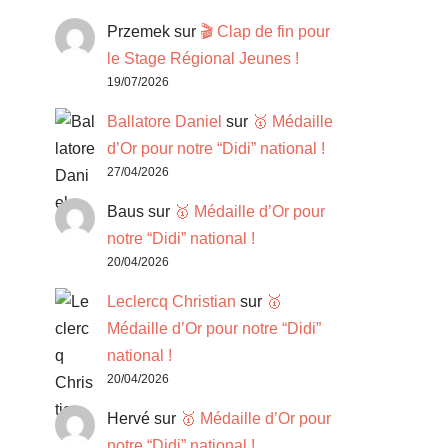
Przemek
sur
🎬 Clap de fin pour
le Stage Régional Jeunes !
19/07/2026
Ballatore Daniel
sur
🥇 Médaille
d’Or pour notre “Didi” national !
27/04/2026
Baus
sur
🥇 Médaille d’Or pour
notre “Didi” national !
20/04/2026
Leclercq Christian
sur
🥇
Médaille d’Or pour notre “Didi”
national !
20/04/2026
Hervé
sur
🥇 Médaille d’Or pour
notre “Didi” national !