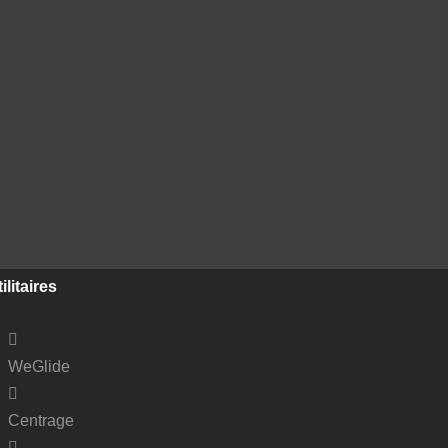
ilitaires
WeGlide
Centrage