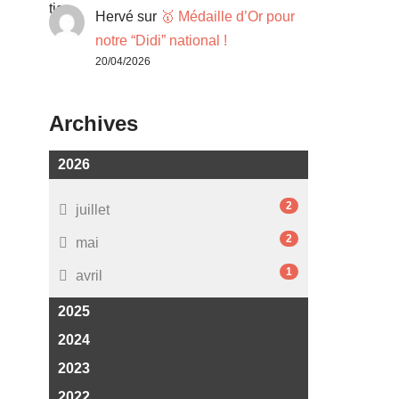
Hervé
sur
🥇 Médaille d’Or pour
notre “Didi” national !
20/04/2026
Archives
2026
2
juillet
2
mai
1
avril
2025
2024
2023
2022