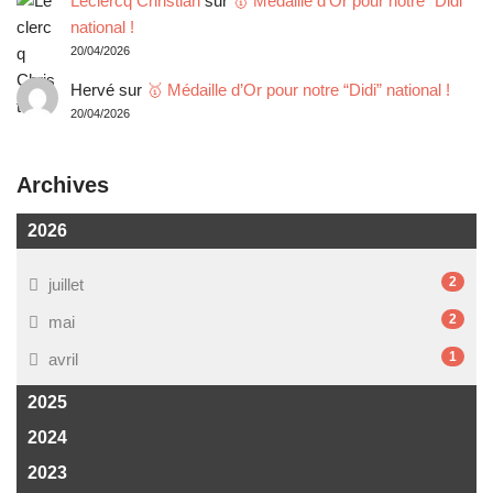
Leclercq Christian
sur
🥇 Médaille d’Or pour notre “Didi”
national !
20/04/2026
Hervé
sur
🥇 Médaille d’Or pour notre “Didi” national !
20/04/2026
Archives
2026
2
juillet
2
mai
1
avril
2025
2024
2023