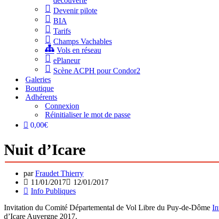
découverte
Devenir pilote
BIA
Tarifs
Champs Vachables
Vols en réseau
ePlaneur
Scène ACPH pour Condor2
Galeries
Boutique
Adhérents
Connexion
Réinitialiser le mot de passe
0,00€
Nuit d’Icare
par
Fraudet Thierry
11/01/2017
12/01/2017
Info Publiques
Invitation du Comité Départemental de Vol Libre du Puy-de-Dôme
In
d’Icare Auvergne 2017.