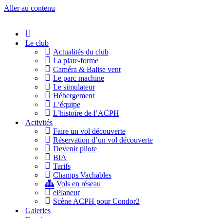
Aller au contenu
Accueil
Le club
Actualités du club
La plate-forme
Caméra & Balise vent
Le parc machine
Le simulateur
Hébergement
L’équipe
L’histoire de l’ACPH
Activités
Faire un vol découverte
Réservation d’un vol découverte
Devenir pilote
BIA
Tarifs
Champs Vachables
Vols en réseau
ePlaneur
Scène ACPH pour Condor2
Galeries