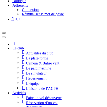
Boutique
Adhérents
Connexion
Réinitialiser le mot de passe
0,00€
Menu
de
Menu
navigation
de
Accueil
navigation
Le club
Actualités du club
La plate-forme
Caméra & Balise vent
Le parc machine
Le simulateur
Hébergement
L’équipe
L’histoire de l’ACPH
Activités
Faire un vol découverte
Réservation d’un vol