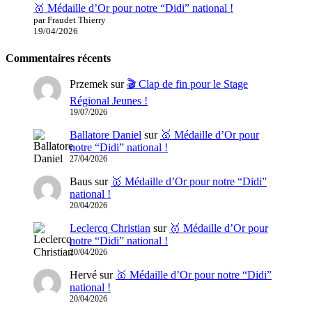
🥇 Médaille d’Or pour notre “Didi” national !
par Fraudet Thierry
19/04/2026
Commentaires récents
Przemek
sur
🎬 Clap de fin pour le Stage
Régional Jeunes !
19/07/2026
Ballatore Daniel
sur
🥇 Médaille d’Or pour
notre “Didi” national !
27/04/2026
Baus
sur
🥇 Médaille d’Or pour notre “Didi”
national !
20/04/2026
Leclercq Christian
sur
🥇 Médaille d’Or pour
notre “Didi” national !
20/04/2026
Hervé
sur
🥇 Médaille d’Or pour notre “Didi”
national !
20/04/2026