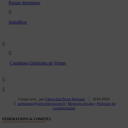
Risque thermique
SpiralBox
Boutique
Contitions Générales de Ventes
Conçu avec
par
l'Aéroclub Pierre Herbaud
2016-2026
webmaster@aeroclub-issoire.fr
|
Mentions légales
|
Politique de
confidentialité
FÉDÉRATIONS & COMITÉS