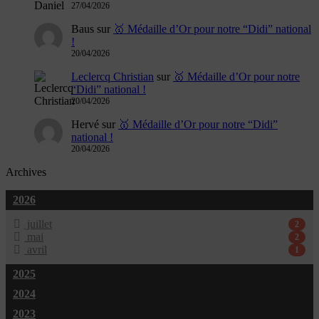
27/04/2026
Baus
sur
🥇 Médaille d’Or pour notre “Didi” national
!
20/04/2026
Leclercq Christian
sur
🥇 Médaille d’Or pour notre
“Didi” national !
20/04/2026
Hervé
sur
🥇 Médaille d’Or pour notre “Didi”
national !
20/04/2026
Archives
2026
juillet
2
mai
2
avril
1
2025
2024
2023