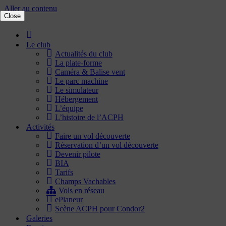
Aller au contenu
Close
Accueil
Le club
Actualités du club
La plate-forme
Caméra & Balise vent
Le parc machine
Le simulateur
Hébergement
L’équipe
L’histoire de l’ACPH
Activités
Faire un vol découverte
Réservation d’un vol découverte
Devenir pilote
BIA
Tarifs
Champs Vachables
Vols en réseau
ePlaneur
Scène ACPH pour Condor2
Galeries