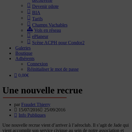
découverte
Devenir pilote
BIA
Tarifs
Champs Vachables
Vols en réseau
ePlaneur
Scène ACPH pour Condor2
Galeries
Boutique
Adhérents
Connexion
Réinitialiser le mot de passe
0,00€
Une nouvelle recrue
par
Fraudet Thierry
15/07/2016
25/09/2016
Info Publiques
Une nouvelle recrue vient d’arriver à l’aéroclub. Il s’agit de Jade qui
vient accomplir son service civique au sein de notre association et