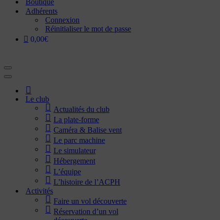
Boutique
Adhérents
Connexion
Réinitialiser le mot de passe
0,00€
Menu
de
Menu
navigation
de
Accueil
navigation
Le club
Actualités du club
La plate-forme
Caméra & Balise vent
Le parc machine
Le simulateur
Hébergement
L’équipe
L’histoire de l’ACPH
Activités
Faire un vol découverte
Réservation d’un vol