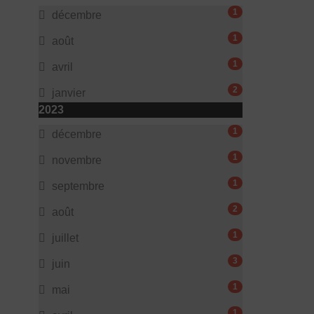
1
décembre
1
août
1
avril
2
janvier
2023
1
décembre
1
novembre
1
septembre
2
août
1
juillet
3
juin
1
mai
1