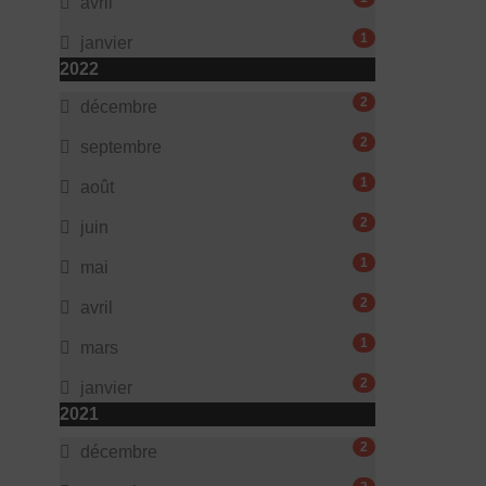
avril
1
janvier
2022
2
décembre
2
septembre
1
août
2
juin
1
mai
2
avril
1
mars
2
janvier
2021
2
décembre