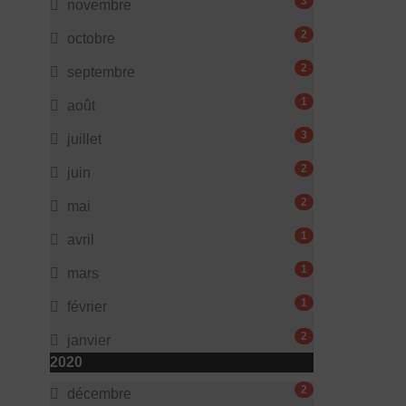
3
novembre
2
octobre
2
septembre
1
août
3
juillet
2
juin
2
mai
1
avril
1
mars
1
février
2
janvier
2020
2
décembre