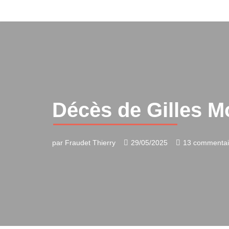
Aller
au
contenu
Décès de Gilles M
par
Fraudet Thierry
29/05/2025
13 commentai