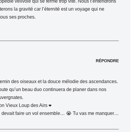
opédie vélivole qui se ferme trop vite. Nous t’entendrons
rons la gravité car l’éternité est un voyage qui ne
tous ses proches.
RÉPONDRE
chemin des oiseaux et la douce mélodie des ascendances.
doute qu’un beau duo continuera de planer dans nos
Auvergnates.
n Vieux Loup des Airs ❤️
on devait faire un vol ensemble… 😭 Tu vas me manquer…