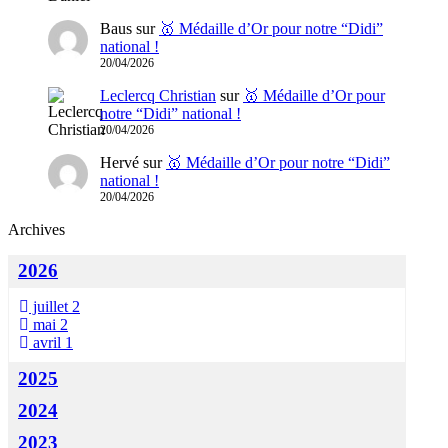
Baus
sur
🥇 Médaille d’Or pour notre “Didi”
national !
20/04/2026
Leclercq Christian
sur
🥇 Médaille d’Or pour
notre “Didi” national !
20/04/2026
Hervé
sur
🥇 Médaille d’Or pour notre “Didi”
national !
20/04/2026
Archives
2026
juillet
2
mai
2
avril
1
2025
2024
2023