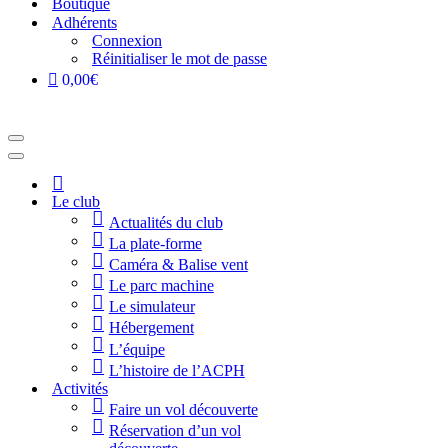
Boutique
Adhérents
Connexion
Réinitialiser le mot de passe
0,00€
Menu
de
Menu
navigation
de
Accueil
navigation
Le club
Actualités du club
La plate-forme
Caméra & Balise vent
Le parc machine
Le simulateur
Hébergement
L’équipe
L’histoire de l’ACPH
Activités
Faire un vol découverte
Réservation d’un vol