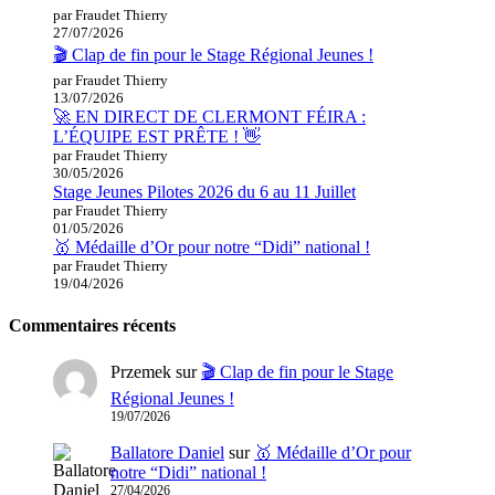
par Fraudet Thierry
27/07/2026
🎬 Clap de fin pour le Stage Régional Jeunes !
par Fraudet Thierry
13/07/2026
🚀 EN DIRECT DE CLERMONT FÉIRA :
L’ÉQUIPE EST PRÊTE ! 👋
par Fraudet Thierry
30/05/2026
Stage Jeunes Pilotes 2026 du 6 au 11 Juillet
par Fraudet Thierry
01/05/2026
🥇 Médaille d’Or pour notre “Didi” national !
par Fraudet Thierry
19/04/2026
Commentaires récents
Przemek
sur
🎬 Clap de fin pour le Stage
Régional Jeunes !
19/07/2026
Ballatore Daniel
sur
🥇 Médaille d’Or pour
notre “Didi” national !
27/04/2026