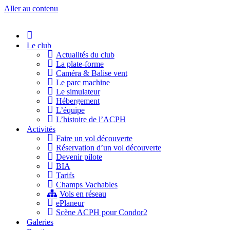
Aller au contenu
Accueil
Le club
Actualités du club
La plate-forme
Caméra & Balise vent
Le parc machine
Le simulateur
Hébergement
L’équipe
L’histoire de l’ACPH
Activités
Faire un vol découverte
Réservation d’un vol découverte
Devenir pilote
BIA
Tarifs
Champs Vachables
Vols en réseau
ePlaneur
Scène ACPH pour Condor2
Galeries