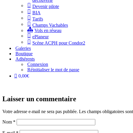
découverte
Devenir pilote
BIA
Tarifs
Champs Vachables
Vols en réseau
ePlaneur
Scène ACPH pour Condor2
Galeries
Boutique
Adhérents
Connexion
Réinitialiser le mot de passe
0,00€
Laisser un commentaire
Votre adresse e-mail ne sera pas publiée.
Les champs obligatoires son
Nom
*
E-mail
*