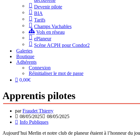
découverte
Devenir pilote
BIA
Tarifs
Champs Vachables
Vols en réseau
ePlaneur
Scène ACPH pour Condor2
Galeries
Boutique
Adhérents
Connexion
Réinitialiser le mot de passe
0,00€
Apprentis pilotes
par
Fraudet Thierry
08/05/2025
08/05/2025
Info Publiques
Aujourd’hui Merlin et notre club de planeur étaient à l’honneur du j