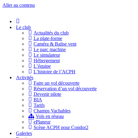
Aller au contenu
Accueil
Le club
Actualités du club
La plate-forme
Caméra & Balise vent
Le parc machine
Le simulateur
Hébergement
L’équipe
L’histoire de l’ACPH
Activités
Faire un vol découverte
Réservation d’un vol découverte
Devenir pilote
BIA
Tarifs
Champs Vachables
Vols en réseau
ePlaneur
Scène ACPH pour Condor2
Galeries