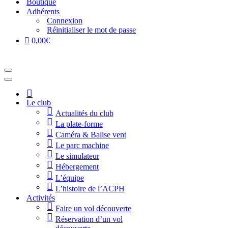
Boutique
Adhérents
Connexion
Réinitialiser le mot de passe
0,00€
Menu
de
Menu
navigation
de
Accueil
navigation
Le club
Actualités du club
La plate-forme
Caméra & Balise vent
Le parc machine
Le simulateur
Hébergement
L’équipe
L’histoire de l’ACPH
Activités
Faire un vol découverte
Réservation d’un vol