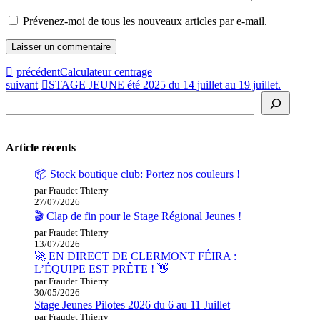
Prévenez-moi de tous les nouveaux articles par e-mail.
précédent
Calculateur centrage
suivant
STAGE JEUNE été 2025 du 14 juillet au 19 juillet.
Rechercher
Article récents
📦 Stock boutique club: Portez nos couleurs !
par Fraudet Thierry
27/07/2026
🎬 Clap de fin pour le Stage Régional Jeunes !
par Fraudet Thierry
13/07/2026
🚀 EN DIRECT DE CLERMONT FÉIRA :
L’ÉQUIPE EST PRÊTE ! 👋
par Fraudet Thierry
30/05/2026
Stage Jeunes Pilotes 2026 du 6 au 11 Juillet
par Fraudet Thierry