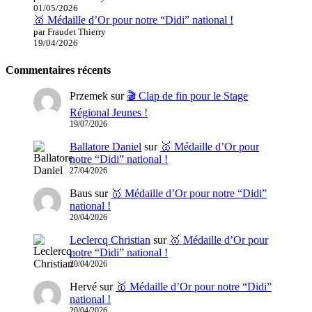
01/05/2026
🥇 Médaille d’Or pour notre “Didi” national !
par Fraudet Thierry
19/04/2026
Commentaires récents
Przemek
sur
🎬 Clap de fin pour le Stage
Régional Jeunes !
19/07/2026
Ballatore Daniel
sur
🥇 Médaille d’Or pour
notre “Didi” national !
27/04/2026
Baus
sur
🥇 Médaille d’Or pour notre “Didi”
national !
20/04/2026
Leclercq Christian
sur
🥇 Médaille d’Or pour
notre “Didi” national !
20/04/2026
Hervé
sur
🥇 Médaille d’Or pour notre “Didi”
national !
20/04/2026