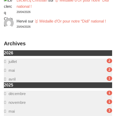
Leclercq Christian
sur
🥇 Médaille d’Or pour notre “Didi”
national !
20/04/2026
Hervé
sur
🥇 Médaille d’Or pour notre “Didi” national !
20/04/2026
Archives
2026
2
juillet
2
mai
1
avril
2025
1
décembre
1
novembre
3
mai