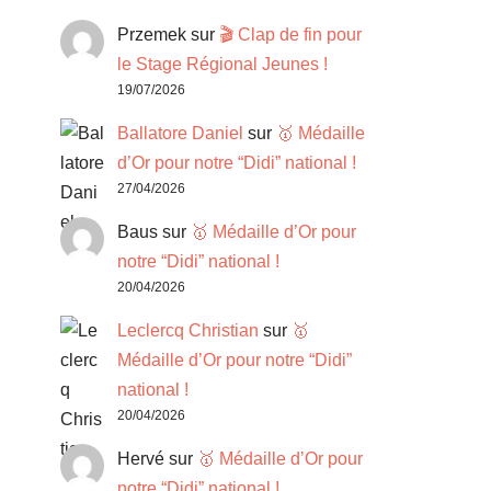
Przemek
sur
🎬 Clap de fin pour
le Stage Régional Jeunes !
19/07/2026
Ballatore Daniel
sur
🥇 Médaille
d’Or pour notre “Didi” national !
27/04/2026
Baus
sur
🥇 Médaille d’Or pour
notre “Didi” national !
20/04/2026
Leclercq Christian
sur
🥇
Médaille d’Or pour notre “Didi”
national !
20/04/2026
Hervé
sur
🥇 Médaille d’Or pour
notre “Didi” national !