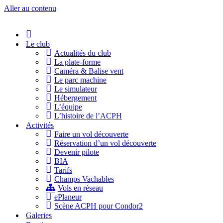
Aller au contenu
Accueil
Le club
Actualités du club
La plate-forme
Caméra & Balise vent
Le parc machine
Le simulateur
Hébergement
L’équipe
L’histoire de l’ACPH
Activités
Faire un vol découverte
Réservation d’un vol découverte
Devenir pilote
BIA
Tarifs
Champs Vachables
Vols en réseau
ePlaneur
Scène ACPH pour Condor2
Galeries