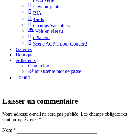
découverte
Devenir pilote
BIA
Tarifs
Champs Vachables
Vols en réseau
ePlaneur
Scène ACPH pour Condor2
Galeries
Boutique
Adhérents
Connexion
Réinitialiser le mot de passe
0,00€
Laisser un commentaire
Votre adresse e-mail ne sera pas publiée.
Les champs obligatoires
sont indiqués avec
*
Nom
*