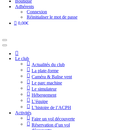
Boutique
Adhérents
Connexion
Réinitialiser le mot de passe
0,00€
Menu
de
Menu
navigation
de
Accueil
navigation
Le club
Actualités du club
La plate-forme
Caméra & Balise vent
Le parc machine
Le simulateur
Hébergement
L’équipe
L’histoire de l’ACPH
Activités
Faire un vol découverte
Réservation d’un vol