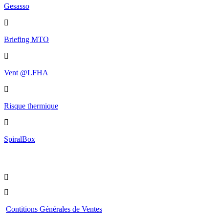
Gesasso
Briefing MTO
Vent @LFHA
Risque thermique
SpiralBox
Boutique
Contitions Générales de Ventes