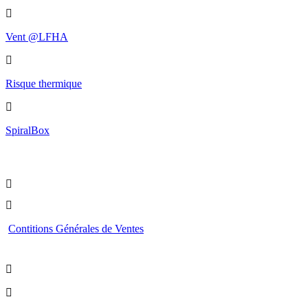
Vent @LFHA
Risque thermique
SpiralBox
Boutique
Contitions Générales de Ventes