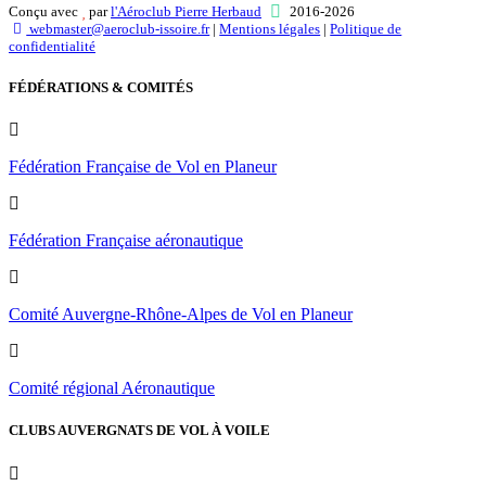
Conçu avec
par
l'Aéroclub Pierre Herbaud
2016-2026
webmaster@aeroclub-issoire.fr
|
Mentions légales
|
Politique de
confidentialité
FÉDÉRATIONS & COMITÉS
Fédération Française de Vol en Planeur
Fédération Française aéronautique
Comité Auvergne-Rhône-Alpes de Vol en Planeur
Comité régional Aéronautique
CLUBS AUVERGNATS DE VOL À VOILE