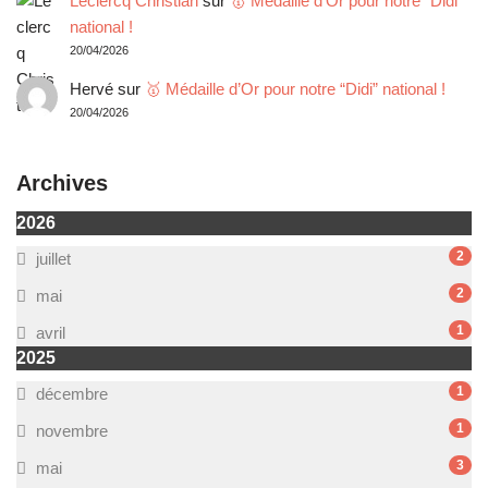
Leclercq Christian
sur
🥇 Médaille d’Or pour notre “Didi”
national !
20/04/2026
Hervé
sur
🥇 Médaille d’Or pour notre “Didi” national !
20/04/2026
Archives
2026
2
juillet
2
mai
1
avril
2025
1
décembre
1
novembre
3
mai