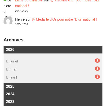
Leclercq Christian
sur
🥇 Médaille d’Or pour notre “Didi”
national !
20/04/2026
Hervé
sur
🥇 Médaille d’Or pour notre “Didi” national !
20/04/2026
Archives
2026
2
juillet
2
mai
1
avril
2025
2024
2023