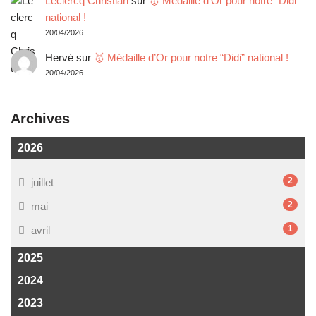
Leclercq Christian
sur
🥇 Médaille d’Or pour notre “Didi”
national !
20/04/2026
Hervé
sur
🥇 Médaille d’Or pour notre “Didi” national !
20/04/2026
Archives
2026
2
juillet
2
mai
1
avril
2025
2024
2023