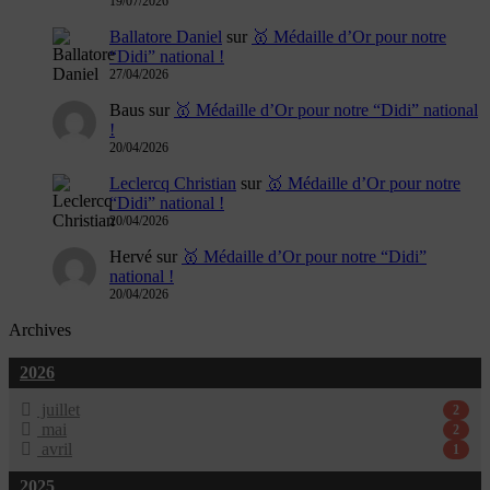
19/07/2026
Ballatore Daniel
sur
🥇 Médaille d’Or pour notre
“Didi” national !
27/04/2026
Baus
sur
🥇 Médaille d’Or pour notre “Didi” national
!
20/04/2026
Leclercq Christian
sur
🥇 Médaille d’Or pour notre
“Didi” national !
20/04/2026
Hervé
sur
🥇 Médaille d’Or pour notre “Didi”
national !
20/04/2026
Archives
2026
juillet
2
mai
2
avril
1
2025