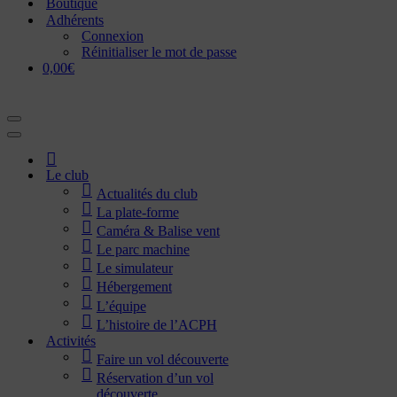
Boutique
Adhérents
Connexion
Réinitialiser le mot de passe
0,00€
Menu
de
Menu
navigation
de
Accueil
navigation
Le club
Actualités du club
La plate-forme
Caméra & Balise vent
Le parc machine
Le simulateur
Hébergement
L’équipe
L’histoire de l’ACPH
Activités
Faire un vol découverte
Réservation d’un vol
découverte