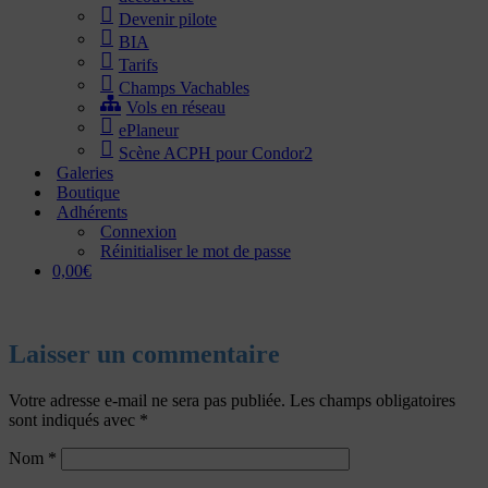
Devenir pilote
BIA
Tarifs
Champs Vachables
Vols en réseau
ePlaneur
Scène ACPH pour Condor2
Galeries
Boutique
Adhérents
Connexion
Réinitialiser le mot de passe
0,00€
Laisser un commentaire
Votre adresse e-mail ne sera pas publiée.
Les champs obligatoires
sont indiqués avec
*
Nom
*