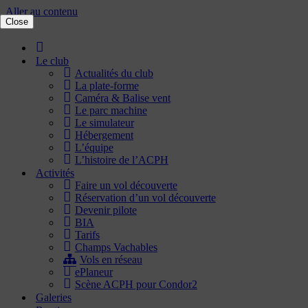
Aller au contenu
Close
Accueil
Le club
Actualités du club
La plate-forme
Caméra & Balise vent
Le parc machine
Le simulateur
Hébergement
L’équipe
L’histoire de l’ACPH
Activités
Faire un vol découverte
Réservation d’un vol découverte
Devenir pilote
BIA
Tarifs
Champs Vachables
Vols en réseau
ePlaneur
Scène ACPH pour Condor2
Galeries