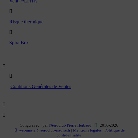
Vent @LFHA
Risque thermique
SpiralBox
Boutique
Contitions Générales de Ventes
Conçu avec
par
l'Aéroclub Pierre Herbaud
2016-2026
webmaster@aeroclub-issoire.fr
|
Mentions légales
|
Politique de
confidentialité