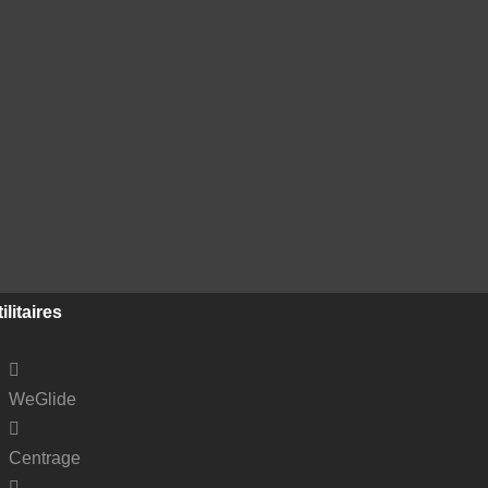
ilitaires
WeGlide
Centrage