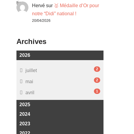
Hervé
sur
🥇 Médaille d’Or pour
notre “Didi” national !
20/04/2026
Archives
2026
2
juillet
2
mai
1
avril
2025
2024
2023
2022