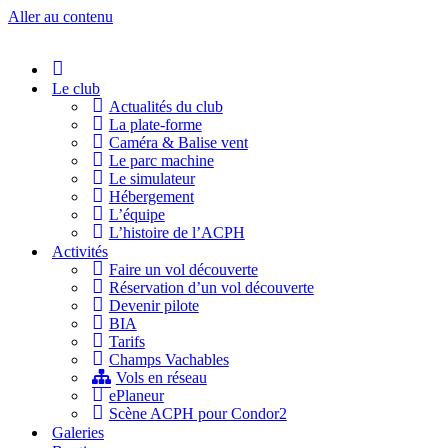
Aller au contenu
Accueil
Le club
Actualités du club
La plate-forme
Caméra & Balise vent
Le parc machine
Le simulateur
Hébergement
L’équipe
L’histoire de l’ACPH
Activités
Faire un vol découverte
Réservation d’un vol découverte
Devenir pilote
BIA
Tarifs
Champs Vachables
Vols en réseau
ePlaneur
Scène ACPH pour Condor2
Galeries