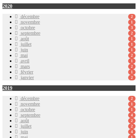
2020
décembre
2
novembre
1
octobre
3
septembre
2
août
1
juillet
1
juin
1
mai
2
avril
1
mars
2
février
1
janvier
2
2019
décembre
2
novembre
1
octobre
1
septembre
4
août
2
juillet
2
juin
4
mai
1