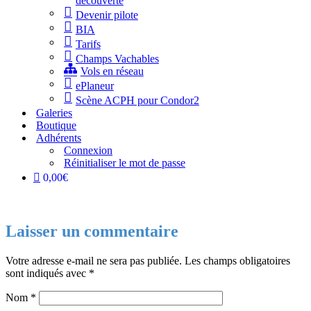
découverte
Devenir pilote
BIA
Tarifs
Champs Vachables
Vols en réseau
ePlaneur
Scène ACPH pour Condor2
Galeries
Boutique
Adhérents
Connexion
Réinitialiser le mot de passe
0,00€
Laisser un commentaire
Votre adresse e-mail ne sera pas publiée.
Les champs obligatoires
sont indiqués avec
*
Nom
*