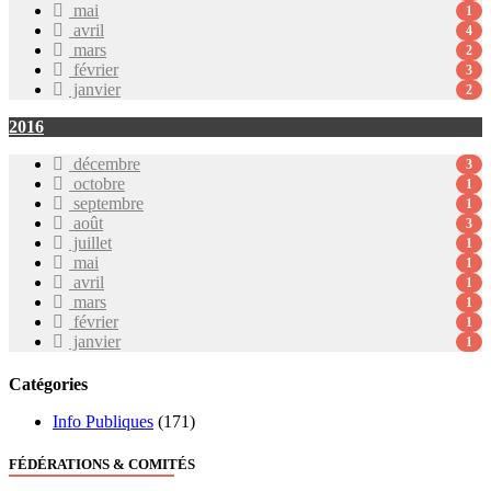
mai
1
avril
4
mars
2
février
3
janvier
2
2016
décembre
3
octobre
1
septembre
1
août
3
juillet
1
mai
1
avril
1
mars
1
février
1
janvier
1
Catégories
Info Publiques
(171)
FÉDÉRATIONS & COMITÉS