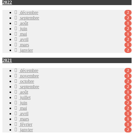
2022
décembre
2
septembre
2
août
1
juin
2
mai
1
avril
2
mars
1
janvier
2
2021
décembre
2
novembre
3
octobre
2
septembre
2
août
1
juillet
3
juin
2
mai
2
avril
1
mars
1
février
1
janvier
2