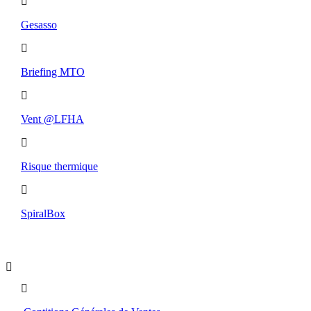
Gesasso
Briefing MTO
Vent @LFHA
Risque thermique
SpiralBox
Boutique