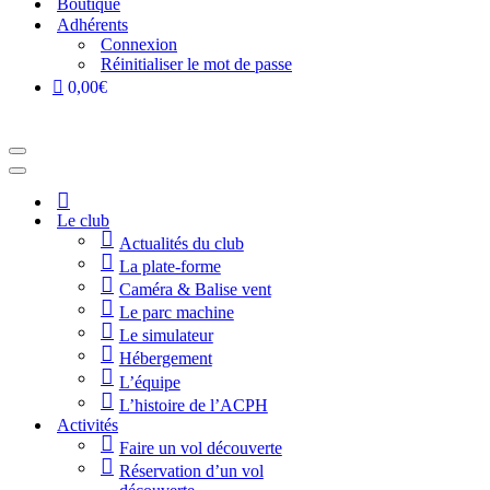
Boutique
Adhérents
Connexion
Réinitialiser le mot de passe
0,00€
Menu
de
Menu
navigation
de
Accueil
navigation
Le club
Actualités du club
La plate-forme
Caméra & Balise vent
Le parc machine
Le simulateur
Hébergement
L’équipe
L’histoire de l’ACPH
Activités
Faire un vol découverte
Réservation d’un vol