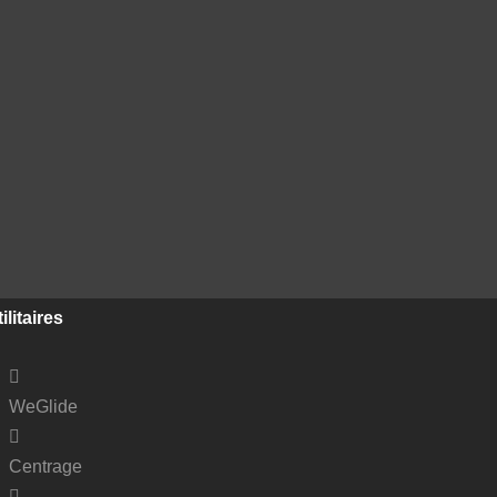
ilitaires
WeGlide
Centrage