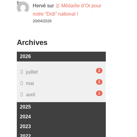
Hervé
sur
🥇 Médaille d’Or pour
notre “Didi” national !
20/04/2026
Archives
2026
2
juillet
2
mai
1
avril
2025
2024
2023
2022