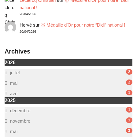
Leclercq Christian
sur
🥇 Médaille d’Or pour notre “Didi”
national !
20/04/2026
Hervé
sur
🥇 Médaille d’Or pour notre “Didi” national !
20/04/2026
Archives
2026
2
juillet
2
mai
1
avril
2025
1
décembre
1
novembre
3
mai