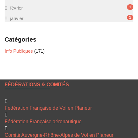
1
février
1
janvier
Catégories
Info Publiques
(171)
FÉDÉRATIONS & COMITÉS
Fédération Française de Vol en Planeur
Fédération Française aéronautique
Comité Auvergne-Rhône-Alpes de Vol en Planeur