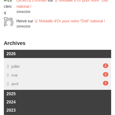
Leclercq Christian
sur
🥇 Médaille d’Or pour notre “Didi”
national !
20/04/2026
Hervé
sur
🥇 Médaille d’Or pour notre “Didi” national !
20/04/2026
Archives
2026
2
juillet
2
mai
1
avril
2025
2024
2023