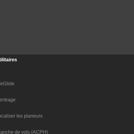
ilitaires
eGlide
entrage
ocaliser les planeurs
lanche de vols (ACPH)