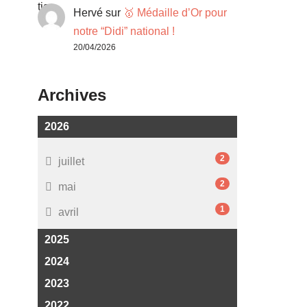
Hervé
sur
🥇 Médaille d’Or pour
notre “Didi” national !
20/04/2026
Archives
2026
2
juillet
2
mai
1
avril
2025
2024
2023
2022