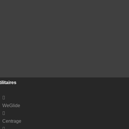
ilitaires
WeGlide
Centrage