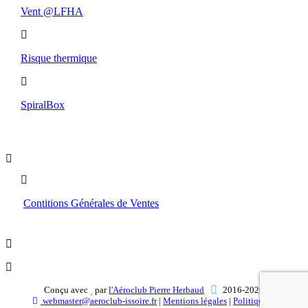
Vent @LFHA
Risque thermique
SpiralBox
Boutique
Contitions Générales de Ventes
Conçu avec
par
l'Aéroclub Pierre Herbaud
2016-2026
webmaster@aeroclub-issoire.fr
|
Mentions légales
|
Politique de