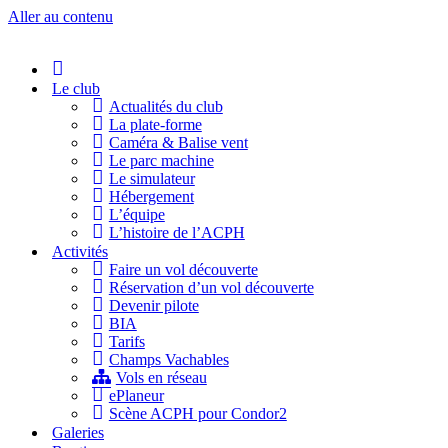
Aller au contenu
Accueil
Le club
Actualités du club
La plate-forme
Caméra & Balise vent
Le parc machine
Le simulateur
Hébergement
L’équipe
L’histoire de l’ACPH
Activités
Faire un vol découverte
Réservation d’un vol découverte
Devenir pilote
BIA
Tarifs
Champs Vachables
Vols en réseau
ePlaneur
Scène ACPH pour Condor2
Galeries