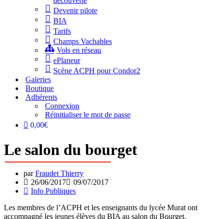
découverte
Devenir pilote
BIA
Tarifs
Champs Vachables
Vols en réseau
ePlaneur
Scène ACPH pour Condor2
Galeries
Boutique
Adhérents
Connexion
Réinitialiser le mot de passe
0,00€
Le salon du bourget
par
Fraudet Thierry
26/06/2017
09/07/2017
Info Publiques
Les membres de l’ACPH et les enseignants du lycée Murat ont
accompagné les jeunes élèves du BIA au salon du Bourget.