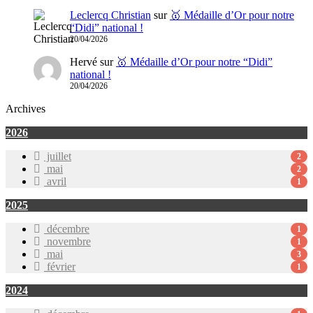
Leclercq Christian
sur
🥇 Médaille d’Or pour notre
“Didi” national !
20/04/2026
Hervé
sur
🥇 Médaille d’Or pour notre “Didi”
national !
20/04/2026
Archives
2026
juillet
2
mai
2
avril
1
2025
décembre
1
novembre
1
mai
3
février
1
2024