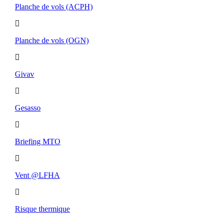
Planche de vols (ACPH)
Planche de vols (OGN)
Givav
Gesasso
Briefing MTO
Vent @LFHA
Risque thermique