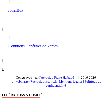
SpiralBox
Boutique
Contitions Générales de Ventes
Conçu avec
par
l'Aéroclub Pierre Herbaud
2016-2026
webmaster@aeroclub-issoire.fr
|
Mentions légales
|
Politique de
confidentialité
FÉDÉRATIONS & COMITÉS