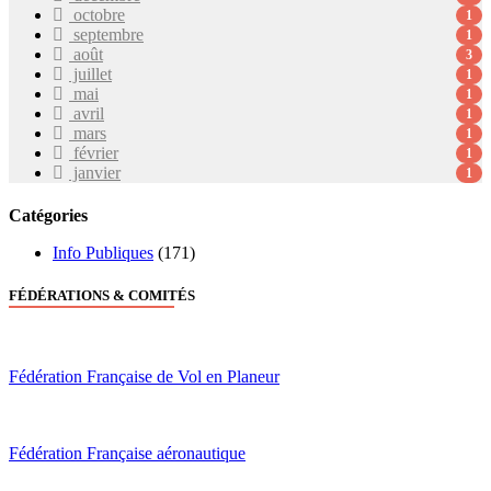
octobre
1
septembre
1
août
3
juillet
1
mai
1
avril
1
mars
1
février
1
janvier
1
Catégories
Info Publiques
(171)
FÉDÉRATIONS & COMITÉS
Fédération Française de Vol en Planeur
Fédération Française aéronautique