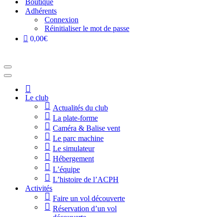
Boutique
Adhérents
Connexion
Réinitialiser le mot de passe
0,00€
Menu
de
Menu
navigation
de
Accueil
navigation
Le club
Actualités du club
La plate-forme
Caméra & Balise vent
Le parc machine
Le simulateur
Hébergement
L’équipe
L’histoire de l’ACPH
Activités
Faire un vol découverte
Réservation d’un vol