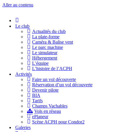
Aller au contenu
Accueil
Le club
Actualités du club
La plate-forme
Caméra & Balise vent
Le parc machine
Le simulateur
Hébergement
L’équipe
L’histoire de l’ACPH
Activités
Faire un vol découverte
Réservation d’un vol découverte
Devenir pilote
BIA
Tarifs
Champs Vachables
Vols en réseau
ePlaneur
Scène ACPH pour Condor2
Galeries