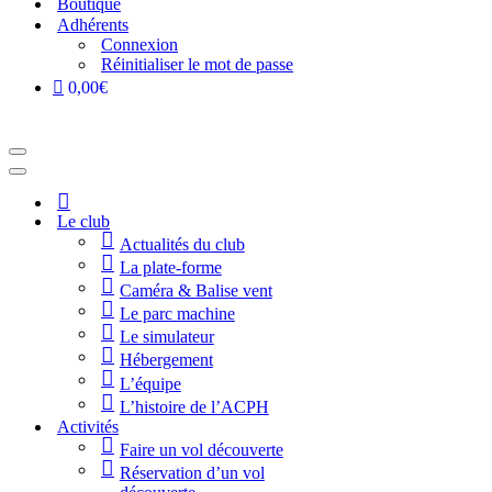
Boutique
Adhérents
Connexion
Réinitialiser le mot de passe
0,00€
Menu
de
Menu
navigation
de
Accueil
navigation
Le club
Actualités du club
La plate-forme
Caméra & Balise vent
Le parc machine
Le simulateur
Hébergement
L’équipe
L’histoire de l’ACPH
Activités
Faire un vol découverte
Réservation d’un vol