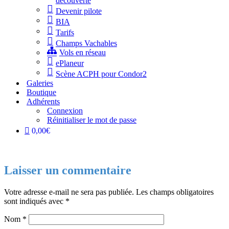
découverte
Devenir pilote
BIA
Tarifs
Champs Vachables
Vols en réseau
ePlaneur
Scène ACPH pour Condor2
Galeries
Boutique
Adhérents
Connexion
Réinitialiser le mot de passe
0,00€
Laisser un commentaire
Votre adresse e-mail ne sera pas publiée.
Les champs obligatoires
sont indiqués avec
*
Nom
*