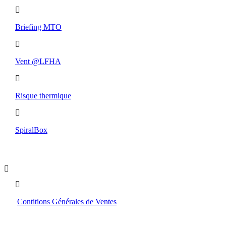
Briefing MTO
Vent @LFHA
Risque thermique
SpiralBox
Boutique
Contitions Générales de Ventes