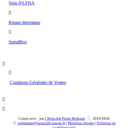
Vent @LFHA
Risque thermique
SpiralBox
Boutique
Contitions Générales de Ventes
Conçu avec
par
l'Aéroclub Pierre Herbaud
2016-2026
webmaster@aeroclub-issoire.fr
|
Mentions légales
|
Politique de
confidentialité