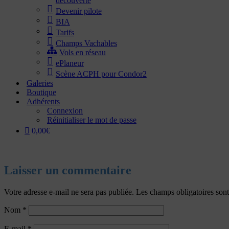
découverte
Devenir pilote
BIA
Tarifs
Champs Vachables
Vols en réseau
ePlaneur
Scène ACPH pour Condor2
Galeries
Boutique
Adhérents
Connexion
Réinitialiser le mot de passe
0,00€
Laisser un commentaire
Votre adresse e-mail ne sera pas publiée.
Les champs obligatoires son
Nom
*
E-mail
*