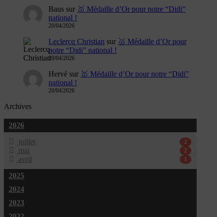
Baus
sur
🥇 Médaille d’Or pour notre “Didi”
national !
20/04/2026
Leclercq Christian
sur
🥇 Médaille d’Or pour
notre “Didi” national !
20/04/2026
Hervé
sur
🥇 Médaille d’Or pour notre “Didi”
national !
20/04/2026
Archives
2026
juillet
2
mai
2
avril
1
2025
2024
2023
2022