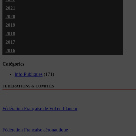
2021
2020
2019
2018
2017
2016
Catégories
Info Publiques
(171)
FÉDÉRATIONS & COMITÉS
Fédération Française de Vol en Planeur
Fédération Française aéronautique