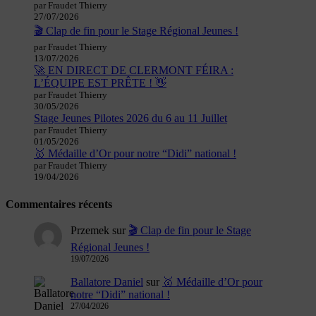
par Fraudet Thierry
27/07/2026
🎬 Clap de fin pour le Stage Régional Jeunes !
par Fraudet Thierry
13/07/2026
🚀 EN DIRECT DE CLERMONT FÉIRA :
L’ÉQUIPE EST PRÊTE ! 👋
par Fraudet Thierry
30/05/2026
Stage Jeunes Pilotes 2026 du 6 au 11 Juillet
par Fraudet Thierry
01/05/2026
🥇 Médaille d’Or pour notre “Didi” national !
par Fraudet Thierry
19/04/2026
Commentaires récents
Przemek
sur
🎬 Clap de fin pour le Stage
Régional Jeunes !
19/07/2026
Ballatore Daniel
sur
🥇 Médaille d’Or pour
notre “Didi” national !
27/04/2026