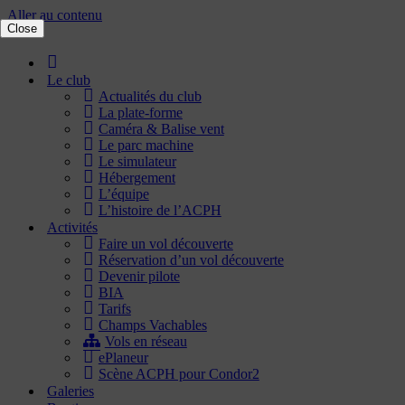
Aller au contenu
Close
Accueil
Le club
Actualités du club
La plate-forme
Caméra & Balise vent
Le parc machine
Le simulateur
Hébergement
L’équipe
L’histoire de l’ACPH
Activités
Faire un vol découverte
Réservation d’un vol découverte
Devenir pilote
BIA
Tarifs
Champs Vachables
Vols en réseau
ePlaneur
Scène ACPH pour Condor2
Galeries