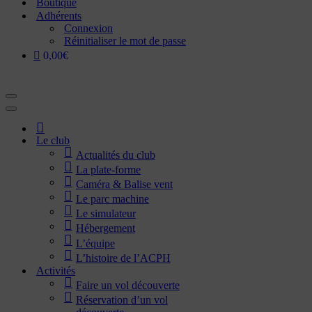
Boutique
Adhérents
Connexion
Réinitialiser le mot de passe
0,00€
Menu
de
Menu
navigation
de
Accueil
navigation
Le club
Actualités du club
La plate-forme
Caméra & Balise vent
Le parc machine
Le simulateur
Hébergement
L’équipe
L’histoire de l’ACPH
Activités
Faire un vol découverte
Réservation d’un vol