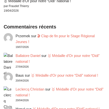
🥇 Médaille d’Or pour notre “Didi” national !
par Fraudet Thierry
19/04/2026
Commentaires récents
Przemek
sur
🎬 Clap de fin pour le Stage Régional
Jeunes !
19/07/2026
Ballatore Daniel
sur
🥇 Médaille d’Or pour notre “Didi”
national !
27/04/2026
Baus
sur
🥇 Médaille d’Or pour notre “Didi” national !
20/04/2026
Leclercq Christian
sur
🥇 Médaille d’Or pour notre “Didi”
national !
20/04/2026
Hervé
sur
🥇 Médaille d’Or pour notre “Didi” national !