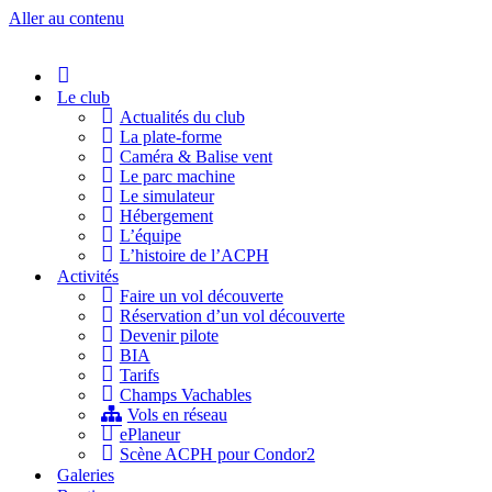
Aller au contenu
Accueil
Le club
Actualités du club
La plate-forme
Caméra & Balise vent
Le parc machine
Le simulateur
Hébergement
L’équipe
L’histoire de l’ACPH
Activités
Faire un vol découverte
Réservation d’un vol découverte
Devenir pilote
BIA
Tarifs
Champs Vachables
Vols en réseau
ePlaneur
Scène ACPH pour Condor2
Galeries