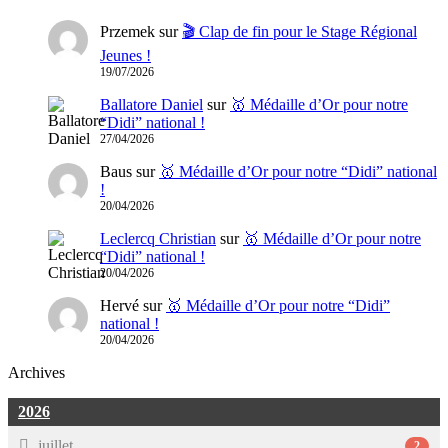
Przemek
sur
🎬 Clap de fin pour le Stage Régional
Jeunes !
19/07/2026
Ballatore Daniel
sur
🥇 Médaille d’Or pour notre
“Didi” national !
27/04/2026
Baus
sur
🥇 Médaille d’Or pour notre “Didi” national
!
20/04/2026
Leclercq Christian
sur
🥇 Médaille d’Or pour notre
“Didi” national !
20/04/2026
Hervé
sur
🥇 Médaille d’Or pour notre “Didi”
national !
20/04/2026
Archives
2026
juillet
2