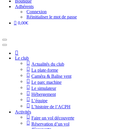
Boutique
Adhérents
Connexion
Réinitialiser le mot de passe
0,00€
Menu
de
Menu
navigation
de
Accueil
navigation
Le club
Actualités du club
La plate-forme
Caméra & Balise vent
Le parc machine
Le simulateur
Hébergement
L’équipe
L’histoire de l’ACPH
Activités
Faire un vol découverte
Réservation d’un vol