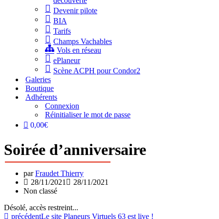
découverte
Devenir pilote
BIA
Tarifs
Champs Vachables
Vols en réseau
ePlaneur
Scène ACPH pour Condor2
Galeries
Boutique
Adhérents
Connexion
Réinitialiser le mot de passe
0,00€
Soirée d’anniversaire
par
Fraudet Thierry
28/11/2021
28/11/2021
Non classé
Désolé, accès restreint...
précédent
Le site Planeurs Virtuels 63 est live !