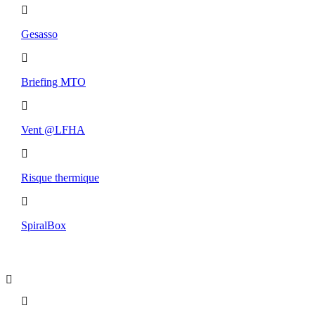
Gesasso
Briefing MTO
Vent @LFHA
Risque thermique
SpiralBox
Boutique