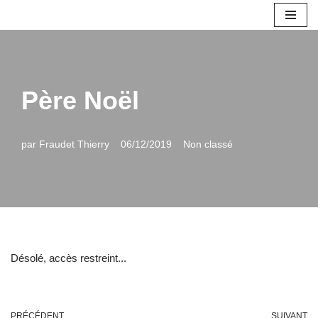
Aller
au
contenu
Père Noël
par
Fraudet Thierry
06/12/2019
Non classé
Désolé, accès restreint...
PRÉCÉDENT
SUIVANT