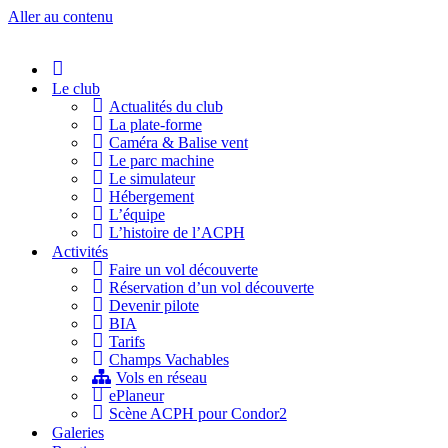
Aller au contenu
Accueil
Le club
Actualités du club
La plate-forme
Caméra & Balise vent
Le parc machine
Le simulateur
Hébergement
L’équipe
L’histoire de l’ACPH
Activités
Faire un vol découverte
Réservation d’un vol découverte
Devenir pilote
BIA
Tarifs
Champs Vachables
Vols en réseau
ePlaneur
Scène ACPH pour Condor2
Galeries