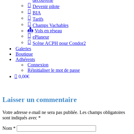
découverte
Devenir pilote
BIA
Tarifs
Champs Vachables
Vols en réseau
ePlaneur
Scène ACPH pour Condor2
Galeries
Boutique
Adhérents
Connexion
Réinitialiser le mot de passe
0,00€
Laisser un commentaire
Votre adresse e-mail ne sera pas publiée.
Les champs obligatoires
sont indiqués avec
*
Nom
*