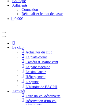
Boutique
Adhérents
Connexion
Réinitialiser le mot de passe
0,00€
Menu
de
Menu
navigation
de
Accueil
navigation
Le club
Actualités du club
La plate-forme
Caméra & Balise vent
Le parc machine
Le simulateur
Hébergement
L’équipe
L’histoire de l’ACPH
Activités
Faire un vol découverte
Réservation d’un vol