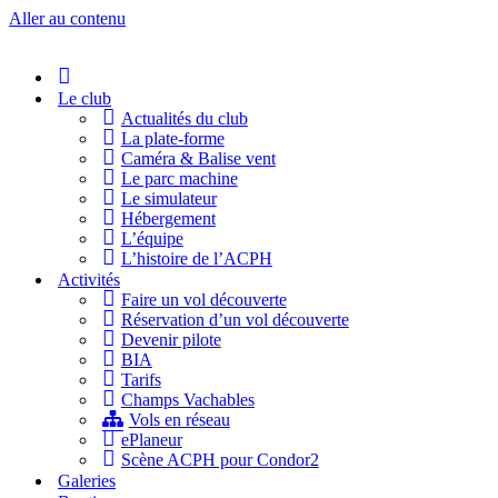
Aller au contenu
Accueil
Le club
Actualités du club
La plate-forme
Caméra & Balise vent
Le parc machine
Le simulateur
Hébergement
L’équipe
L’histoire de l’ACPH
Activités
Faire un vol découverte
Réservation d’un vol découverte
Devenir pilote
BIA
Tarifs
Champs Vachables
Vols en réseau
ePlaneur
Scène ACPH pour Condor2
Galeries