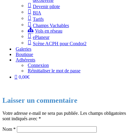
découverte
Devenir pilote
BIA
Tarifs
Champs Vachables
Vols en réseau
ePlaneur
Scène ACPH pour Condor2
Galeries
Boutique
Adhérents
Connexion
Réinitialiser le mot de passe
0,00€
Laisser un commentaire
Votre adresse e-mail ne sera pas publiée.
Les champs obligatoires
sont indiqués avec
*
Nom
*