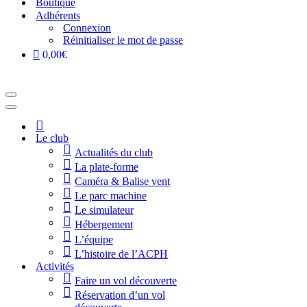
Boutique
Adhérents
Connexion
Réinitialiser le mot de passe
0,00€
Menu
de
Menu
navigation
de
Accueil
navigation
Le club
Actualités du club
La plate-forme
Caméra & Balise vent
Le parc machine
Le simulateur
Hébergement
L’équipe
L’histoire de l’ACPH
Activités
Faire un vol découverte
Réservation d’un vol