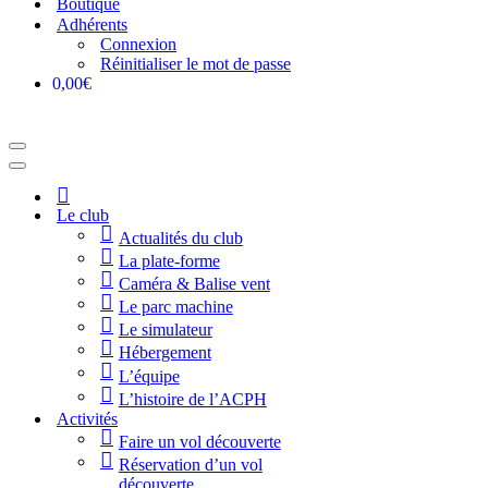
Boutique
Adhérents
Connexion
Réinitialiser le mot de passe
0,00€
Menu
de
Menu
navigation
de
Accueil
navigation
Le club
Actualités du club
La plate-forme
Caméra & Balise vent
Le parc machine
Le simulateur
Hébergement
L’équipe
L’histoire de l’ACPH
Activités
Faire un vol découverte
Réservation d’un vol
découverte