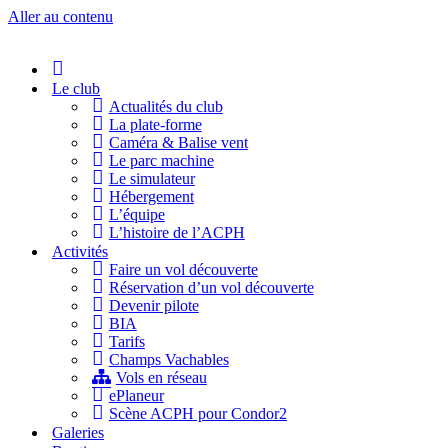
Aller au contenu
Accueil
Le club
Actualités du club
La plate-forme
Caméra & Balise vent
Le parc machine
Le simulateur
Hébergement
L’équipe
L’histoire de l’ACPH
Activités
Faire un vol découverte
Réservation d’un vol découverte
Devenir pilote
BIA
Tarifs
Champs Vachables
Vols en réseau
ePlaneur
Scène ACPH pour Condor2
Galeries