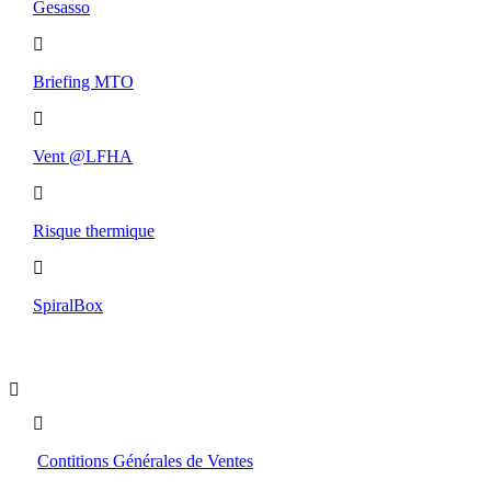
Gesasso
Briefing MTO
Vent @LFHA
Risque thermique
SpiralBox
Boutique
Contitions Générales de Ventes