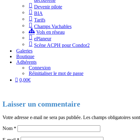
découverte
Devenir pilote
BIA
Tarifs
Champs Vachables
Vols en réseau
ePlaneur
Scène ACPH pour Condor2
Galeries
Boutique
Adhérents
Connexion
Réinitialiser le mot de passe
0,00€
Laisser un commentaire
Votre adresse e-mail ne sera pas publiée.
Les champs obligatoires son
Nom
*
E-mail
*