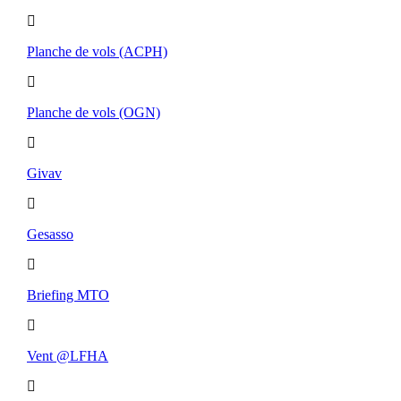
Planche de vols (ACPH)
Planche de vols (OGN)
Givav
Gesasso
Briefing MTO
Vent @LFHA