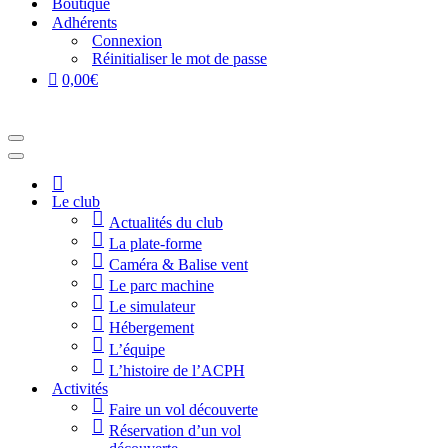
Boutique
Adhérents
Connexion
Réinitialiser le mot de passe
0,00€
Menu
de
Menu
navigation
de
Accueil
navigation
Le club
Actualités du club
La plate-forme
Caméra & Balise vent
Le parc machine
Le simulateur
Hébergement
L’équipe
L’histoire de l’ACPH
Activités
Faire un vol découverte
Réservation d’un vol