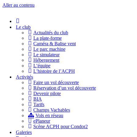
Aller au contenu
Accueil
Le club
Actualités du club
La plate-forme
Caméra & Balise vent
Le parc machine
Le simulateur
Hébergement
L’équipe
L’histoire de l’ACPH
Activités
Faire un vol découverte
Réservation d’un vol découverte
Devenir pilote
BIA
Tarifs
Champs Vachables
Vols en réseau
ePlaneur
Scène ACPH pour Condor2
Galeries