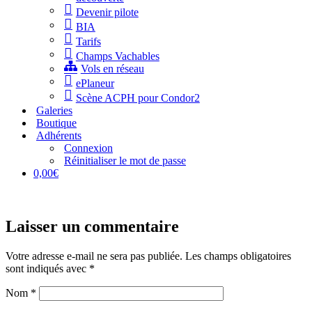
Devenir pilote
BIA
Tarifs
Champs Vachables
Vols en réseau
ePlaneur
Scène ACPH pour Condor2
Galeries
Boutique
Adhérents
Connexion
Réinitialiser le mot de passe
0,00€
Laisser un commentaire
Votre adresse e-mail ne sera pas publiée.
Les champs obligatoires
sont indiqués avec
*
Nom
*