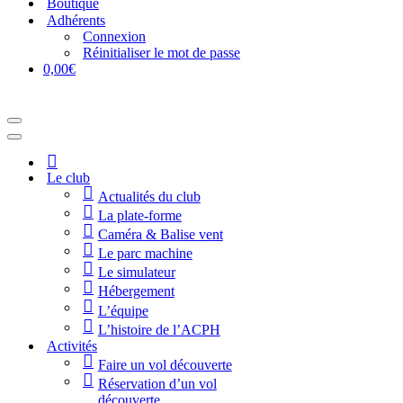
Boutique
Adhérents
Connexion
Réinitialiser le mot de passe
0,00€
Menu
de
Menu
navigation
de
Accueil
navigation
Le club
Actualités du club
La plate-forme
Caméra & Balise vent
Le parc machine
Le simulateur
Hébergement
L’équipe
L’histoire de l’ACPH
Activités
Faire un vol découverte
Réservation d’un vol
découverte