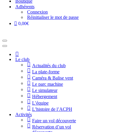
Boutique
Adhérents
Connexion
Réinitialiser le mot de passe
0,00€
Menu
de
Menu
navigation
de
Accueil
navigation
Le club
Actualités du club
La plate-forme
Caméra & Balise vent
Le parc machine
Le simulateur
Hébergement
L’équipe
L’histoire de l’ACPH
Activités
Faire un vol découverte
Réservation d’un vol