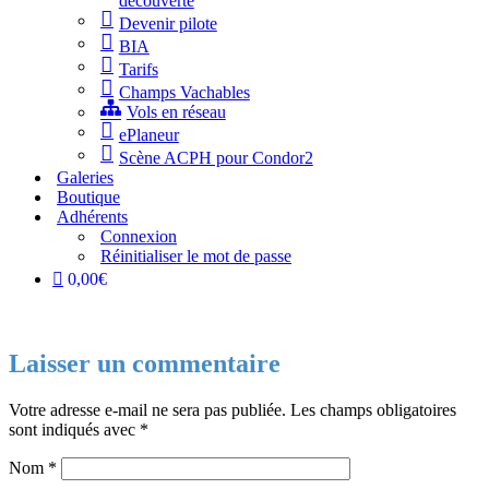
découverte
Devenir pilote
BIA
Tarifs
Champs Vachables
Vols en réseau
ePlaneur
Scène ACPH pour Condor2
Galeries
Boutique
Adhérents
Connexion
Réinitialiser le mot de passe
0,00€
Laisser un commentaire
Votre adresse e-mail ne sera pas publiée.
Les champs obligatoires
sont indiqués avec
*
Nom
*