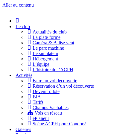
Aller au contenu
Accueil
Le club
Actualités du club
La plate-forme
Caméra & Balise vent
Le parc machine
Le simulateur
Hébergement
L’équipe
L’histoire de l’ACPH
Activités
Faire un vol découverte
Réservation d’un vol découverte
Devenir pilote
BIA
Tarifs
Champs Vachables
Vols en réseau
ePlaneur
Scène ACPH pour Condor2
Galeries