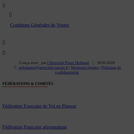
Boutique
Contitions Générales de Ventes
Conçu avec
par
l'Aéroclub Pierre Herbaud
2016-2026
webmaster@aeroclub-issoire.fr
|
Mentions légales
|
Politique de
confidentialité
FÉDÉRATIONS & COMITÉS
Fédération Française de Vol en Planeur
Fédération Française aéronautique