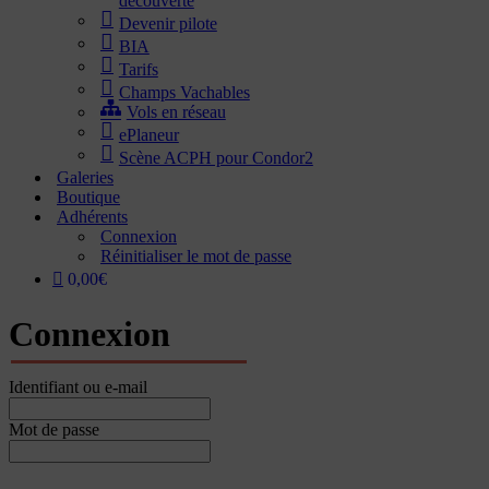
découverte
Devenir pilote
BIA
Tarifs
Champs Vachables
Vols en réseau
ePlaneur
Scène ACPH pour Condor2
Galeries
Boutique
Adhérents
Connexion
Réinitialiser le mot de passe
0,00€
Connexion
Identifiant ou e-mail
Mot de passe