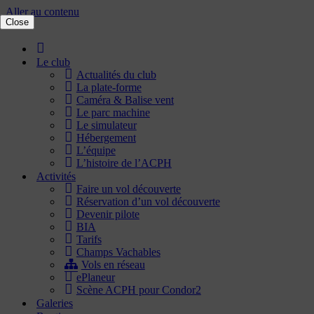
Aller au contenu
Close
Accueil
Le club
Actualités du club
La plate-forme
Caméra & Balise vent
Le parc machine
Le simulateur
Hébergement
L’équipe
L’histoire de l’ACPH
Activités
Faire un vol découverte
Réservation d’un vol découverte
Devenir pilote
BIA
Tarifs
Champs Vachables
Vols en réseau
ePlaneur
Scène ACPH pour Condor2
Galeries