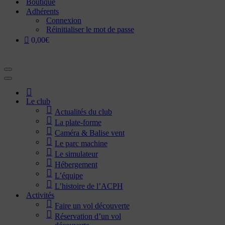
Boutique
Adhérents
Connexion
Réinitialiser le mot de passe
0,00€
Menu
de
Menu
navigation
de
Accueil
navigation
Le club
Actualités du club
La plate-forme
Caméra & Balise vent
Le parc machine
Le simulateur
Hébergement
L’équipe
L’histoire de l’ACPH
Activités
Faire un vol découverte
Réservation d’un vol