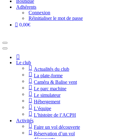
Boutique
Adhérents
Connexion
Réinitialiser le mot de passe
0,00€
Menu
de
Menu
navigation
de
Accueil
navigation
Le club
Actualités du club
La plate-forme
Caméra & Balise vent
Le parc machine
Le simulateur
Hébergement
L’équipe
L’histoire de l’ACPH
Activités
Faire un vol découverte
Réservation d’un vol