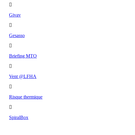
Givav
Gesasso
Briefing MTO
Vent @LFHA
Risque thermique
SpiralBox