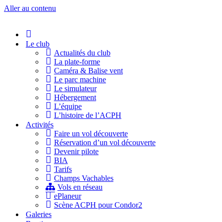
Aller au contenu
Accueil
Le club
Actualités du club
La plate-forme
Caméra & Balise vent
Le parc machine
Le simulateur
Hébergement
L’équipe
L’histoire de l’ACPH
Activités
Faire un vol découverte
Réservation d’un vol découverte
Devenir pilote
BIA
Tarifs
Champs Vachables
Vols en réseau
ePlaneur
Scène ACPH pour Condor2
Galeries