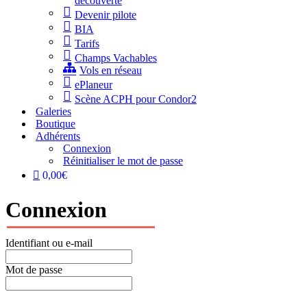
découverte
Devenir pilote
BIA
Tarifs
Champs Vachables
Vols en réseau
ePlaneur
Scène ACPH pour Condor2
Galeries
Boutique
Adhérents
Connexion
Réinitialiser le mot de passe
0,00€
Connexion
Identifiant ou e-mail
Mot de passe